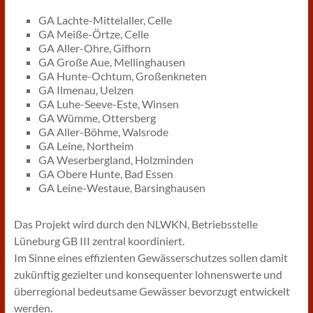
GA Lachte-Mittelaller, Celle
GA Meiße-Örtze, Celle
GA Aller-Ohre, Gifhorn
GA Große Aue, Mellinghausen
GA Hunte-Ochtum, Großenkneten
GA Ilmenau, Uelzen
GA Luhe-Seeve-Este, Winsen
GA Wümme, Ottersberg
GA Aller-Böhme, Walsrode
GA Leine, Northeim
GA Weserbergland, Holzminden
GA Obere Hunte, Bad Essen
GA Leine-Westaue, Barsinghausen
Das Projekt wird durch den NLWKN, Betriebsstelle
Lüneburg GB III zentral koordiniert.
Im Sinne eines effizienten Gewässerschutzes sollen damit
zukünftig gezielter und konsequenter lohnenswerte und
überregional bedeutsame Gewässer bevorzugt entwickelt
werden.