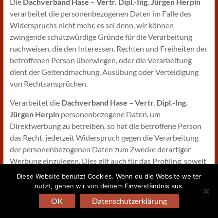
Die
Dachverband Hase – Vertr. Dipl.-Ing. Jürgen Herpin
verarbeitet die personenbezogenen Daten im Falle des
Widerspruchs nicht mehr, es sei denn, wir können
zwingende schutzwürdige Gründe für die Verarbeitung
nachweisen, die den Interessen, Rechten und Freiheiten der
betroffenen Person überwiegen, oder die Verarbeitung
dient der Geltendmachung, Ausübung oder Verteidigung
von Rechtsansprüchen.
Verarbeitet die
Dachverband Hase – Vertr. Dipl.-Ing.
Jürgen Herpin
personenbezogene Daten, um
Direktwerbung zu betreiben, so hat die betroffene Person
das Recht, jederzeit Widerspruch gegen die Verarbeitung
der personenbezogenen Daten zum Zwecke derartiger
Werbung einzulegen. Dies gilt auch für das Profiling, soweit
es mit solcher Direktwerbung in Verbindung steht.
Diese Website benutzt Cookies. Wenn du die Website weiter
Widerspricht die betroffene Person gegenüber der
nutzt, gehen wir von deinem Einverständnis aus.
Dachverband Hase – Vertr. Dipl.-Ing. Jürgen Herpin
der
OK
Datenschutzerklärung
Verarbeitung für Zwecke der Direktwerbung, so wird die